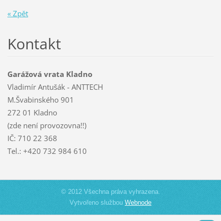
« Zpět
Kontakt
Garážová vrata Kladno
Vladimír Antušák - ANTTECH
M.Švabinského 901
272 01 Kladno
(zde není provozovna!!)
IČ: 710 22 368
Tel.: +420 732 984 610
© 2012 Všechna práva vyhrazena.
Vytvořeno službou
Webnode