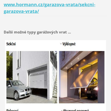
www.hormann.cz/garazova-vrata/sekcni-
garazova-vrata/
Další možné typy garážových vrat ...