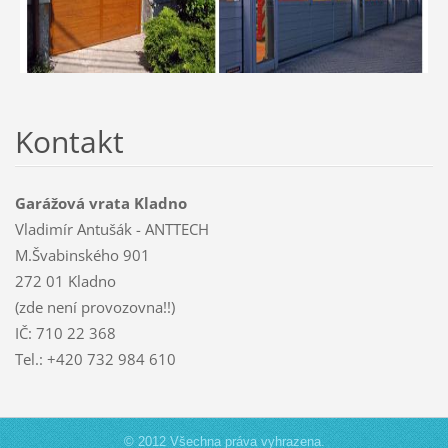
Kontakt
Garážová vrata Kladno
Vladimír Antušák - ANTTECH
M.Švabinského 901
272 01 Kladno
(zde není provozovna!!)
IČ: 710 22 368
Tel.: +420 732 984 610
© 2012 Všechna práva vyhrazena.