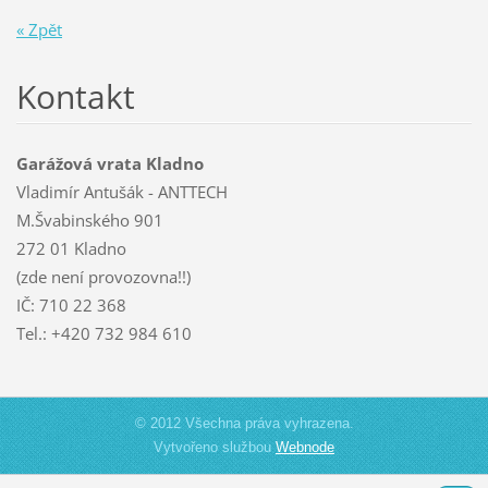
« Zpět
Kontakt
Garážová vrata Kladno
Vladimír Antušák - ANTTECH
M.Švabinského 901
272 01 Kladno
(zde není provozovna!!)
IČ: 710 22 368
Tel.: +420 732 984 610
© 2012 Všechna práva vyhrazena.
Vytvořeno službou
Webnode