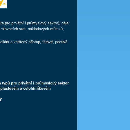
a pro privátní i průmyslový sektor), dále
 rolovacích vrat, nákladových můstků,
idní a vstřícný přístup, férové, poctivé
typů pro privátní i průmyslový sektor
oplastovém a celohliníkovém
y