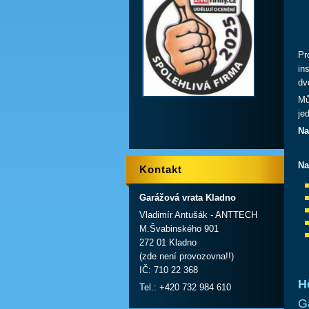
Pr
in
dv
Mů
je
Na
Na
Kontakt
Garážová vrata Kladno
Vladimír Antušák - ANTTECH
M.Švabinského 901
272 01 Kladno
(zde není provozovna!!)
IČ: 710 22 368
H
Tel.: +420 732 984 610
G