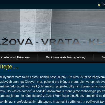
Úv
 společnosti Hörmann
Garážová vrata,brány,pohony
Sl
ítejte ...
di bychom Vám touto cestou nabídli naše služby. Již přes 25 let se zabývám
ezdových bran, garážových vrat, pohonů pro brány a vrata, ale i vstupních dv
ž máme řadu úspěšných velkých i malých projektů, díky nimž jsme byli scho
užby. Do Vašich domovů a podniků dodáváme a montujeme technologie pouz
prostou jistotu, že námi dodané zařízení Vám bude sloužit bez problémů po d
kombinaci s profesionálním přístupem, maximální vstřícností a pečlivostí t