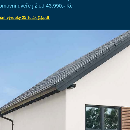
omovní dveře již od 43.990,- Kč
ční výrobky 25_leták (1).pdf