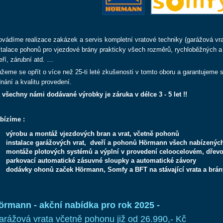
ovádíme realizace zakázek a servis kompletní vratové techniky (garážová vrat
stalace pohonů pro vjezdové brány prakticky všech rozměrů, rychloběžných a
eří, zárubní atd. …
žeme se opřít o více než 25-ti leté zkušenosti v tomto oboru a garantujeme sol
dnání a kvalitu provedení.
 všechny námi dodávané výrobky je záruka v délce 3 - 5 let !!
bízíme :
výrobu a montáž vjezdových bran a vrat, včetně pohonů
instalace garážových vrat, dveří a pohonů Hörmann všech nabízených 
montáže plotových systémů a výplní v provedení celoocelovém, dřev
parkovací automatické zásuvné sloupky a automatické závory
dodávky ohonů začek Hörmann, Somfy a BFT na stávající vrata a brán
örmann - akční nabídka pro rok 2025 -
arážová vrata včetně pohonu již od 26.990,- Kč