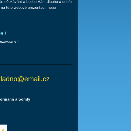
aše očekávání a budou Vám dlouho a dobře
e na této webové prezentaci, nebo
e !
nezávazné !
ladno@email.cz
örmann a Somfy