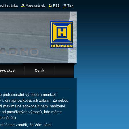
odní stránka
Mapa stránek
RSS
Tisk
evy, akce
Ceník
e profesionální výrobou a montáží
eří, či např.parkovacích zábran. Za sebou
pni maximálně zdokonalit námi nabízené
e od prověřených výrobců, kde máme
louhá léta.
ak můžeme zaručit, že Vám námi