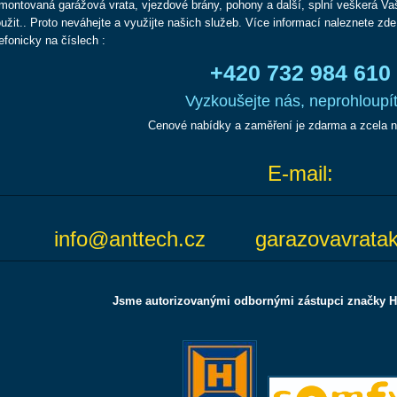
montovaná garážová vrata, vjezdové brány, pohony a další, splní veškerá V
oužit.. Proto neváhejte a využijte našich služeb. Více informací naleznete zd
lefonicky na číslech :
+420 732 984 610
Vyzkoušejte nás, neprohloupít
Cenové nabídky a zaměření je zdarma a zcela 
E-mail:
info@anttech.cz garazovavratak
Jsme
autorizovanými odbornými zástupci značky
H