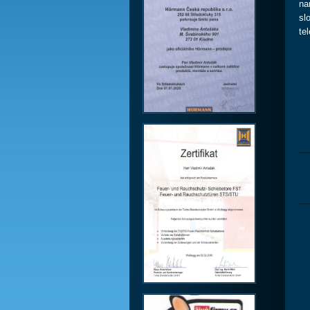
na
sl
te