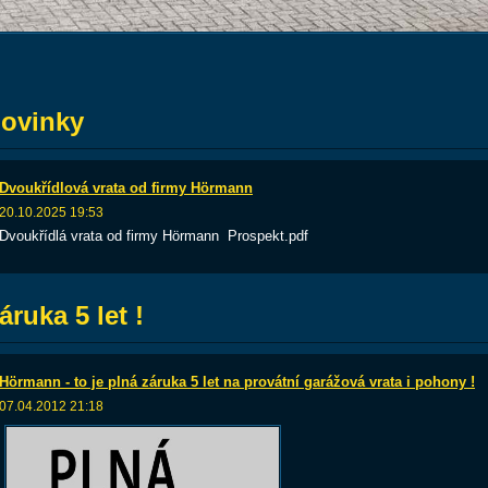
ovinky
Dvoukřídlová vrata od firmy Hörmann
20.10.2025 19:53
Dvoukřídlá vrata od firmy Hörmann Prospekt.pdf
áruka 5 let !
Hörmann - to je plná záruka 5 let na provátní garážová vrata i pohony !
07.04.2012 21:18