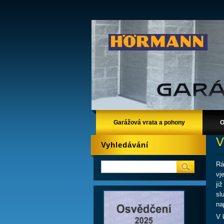
Garážová vrata a pohony
O
V
Vyhledávání
Rá
vj
ji
sl
na
V 