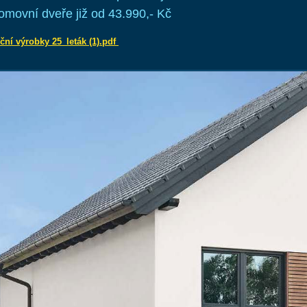
omovní dveře již od 43.990,- Kč
ční výrobky 25_leták (1).pdf