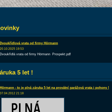
ovinky
Dvoukřídlová vrata od firmy Hörmann
20.10.2025 19:53
Dvoukřídlá vrata od firmy Hörmann Prospekt.pdf
áruka 5 let !
Hörmann - to je plná záruka 5 let na provátní garážová vrata i pohony !
07.04.2012 21:18