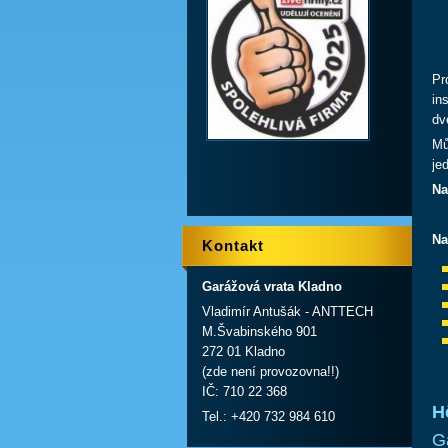
Pr
in
dv
Mů
je
Na
Na
Kontakt
Garážová vrata Kladno
Vladimír Antušák - ANTTECH
M.Švabinského 901
272 01 Kladno
(zde není provozovna!!)
IČ: 710 22 368
H
Tel.: +420 732 984 610
G