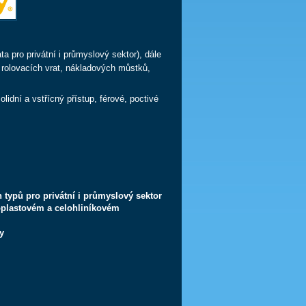
a pro privátní i průmyslový sektor), dále
 rolovacích vrat, nákladových můstků,
idní a vstřícný přístup, férové, poctivé
typů pro privátní i průmyslový sektor
oplastovém a celohliníkovém
y