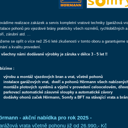
ovádíme realizace zakázek a servis kompletní vratové techniky (garážová vrat
stalace pohonů pro vjezdové brány prakticky všech rozměrů, rychloběžných a
eří, zárubní atd. …
žeme se opřít o více než 25-ti leté zkušenosti v tomto oboru a garantujeme sol
dnání a kvalitu provedení.
 všechny námi dodávané výrobky je záruka v délce 3 - 5 let !!
bízíme :
výrobu a montáž vjezdových bran a vrat, včetně pohonů
instalace garážových vrat, dveří a pohonů Hörmann všech nabízených 
montáže plotových systémů a výplní v provedení celoocelovém, dřev
parkovací automatické zásuvné sloupky a automatické závory
dodávky ohonů začek Hörmann, Somfy a BFT na stávající vrata a brán
örmann - akční nabídka pro rok 2025 -
arážová vrata včetně pohonu již od 26.990,- Kč