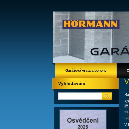
Garážová vrata a pohony
O
V
Vyhledávání
Rá
vj
ji
sl
na
V 