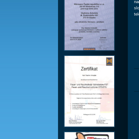
na
sl
te