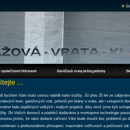
Úv
 společnosti Hörmann
Garážová vrata,brány,pohony
Sl
ítejte ...
di bychom Vám touto cestou nabídli naše služby. Již přes 25 let se zabývám
ezdových bran, garážových vrat, pohonů pro brány a vrata, ale i vstupních dv
ž máme řadu úspěšných velkých i malých projektů, díky nimž jsme byli scho
užby. Do Vašich domovů a podniků dodáváme a montujeme technologie pouz
prostou jistotu, že námi dodané zařízení Vám bude sloužit bez problémů po d
kombinaci s profesionálním přístupem, maximální vstřícností a pečlivostí t