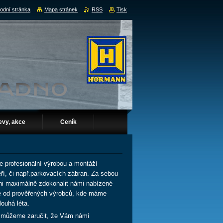
odní stránka
Mapa stránek
RSS
Tisk
evy, akce
Ceník
e profesionální výrobou a montáží
eří, či např.parkovacích zábran. Za sebou
pni maximálně zdokonalit námi nabízené
e od prověřených výrobců, kde máme
louhá léta.
ak můžeme zaručit, že Vám námi