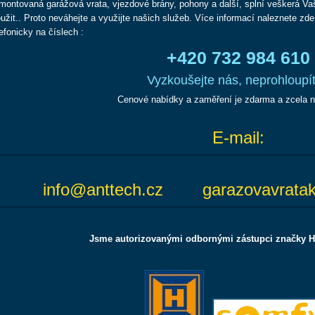
montovaná garážová vrata, vjezdové brány, pohony a další, splní veškerá V
oužit.. Proto neváhejte a využijte našich služeb. Více informací naleznete zd
lefonicky na číslech :
+420 732 984 610
Vyzkoušejte nás, neprohloupít
Cenové nabídky a zaměření je zdarma a zcela 
E-mail:
info@anttech.cz garazovavratak
Jsme
autorizovanými odbornými zástupci značky
H