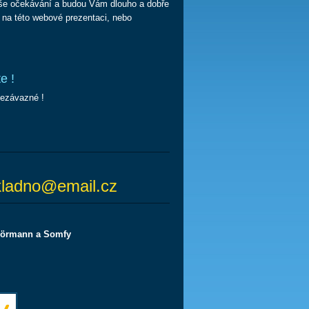
aše očekávání a budou Vám dlouho a dobře
e na této webové prezentaci, nebo
e !
nezávazné !
ladno@email.cz
örmann a Somfy